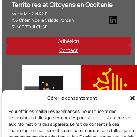
Territoires et Citoyens en Occitanie
s/c de la FD MJC 31
Linke
153 Chemin de la Salade Ponsan
31 400 TOULOUSE
Adhésion
Contact
Gérer le consentement
Pour offrir les meilleures expériences, nous utilisons des
technologies telles que les cookies pour stocker et/ou accéder
aux informations des appareils. Le fait de consentir à ces
technologies nous permettra de traiter des données telles que le
Territoires et Citoyens en Occitanie est un réseau régional d
comportement de navigation ou les ID uniques sur ce site. Le fait