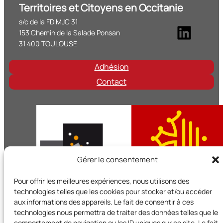
Territoires et Citoyens en Occitanie
s/c de la FD MJC 31
Linke
153 Chemin de la Salade Ponsan
31 400 TOULOUSE
Adhésion
Contact
Gérer le consentement
Pour offrir les meilleures expériences, nous utilisons des
technologies telles que les cookies pour stocker et/ou accéder
aux informations des appareils. Le fait de consentir à ces
technologies nous permettra de traiter des données telles que le
Territoires et Citoyens en Occitanie est un réseau régional d
comportement de navigation ou les ID uniques sur ce site. Le fait