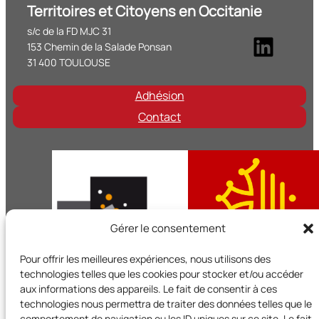
Territoires et Citoyens en Occitanie
s/c de la FD MJC 31
Linke
153 Chemin de la Salade Ponsan
31 400 TOULOUSE
Adhésion
Contact
Gérer le consentement
Pour offrir les meilleures expériences, nous utilisons des
technologies telles que les cookies pour stocker et/ou accéder
aux informations des appareils. Le fait de consentir à ces
technologies nous permettra de traiter des données telles que le
Territoires et Citoyens en Occitanie est un réseau régional d
comportement de navigation ou les ID uniques sur ce site. Le fait