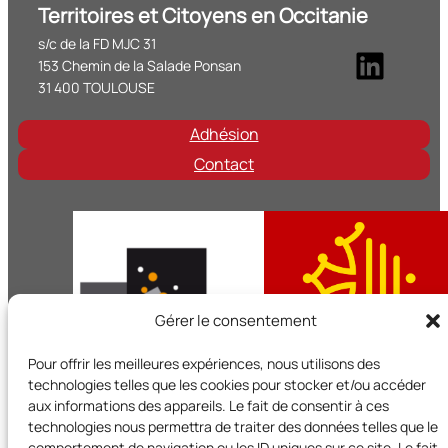
Territoires et Citoyens en Occitanie
s/c de la FD MJC 31
Linke
153 Chemin de la Salade Ponsan
31 400 TOULOUSE
Adhésion
Contact
Gérer le consentement
Pour offrir les meilleures expériences, nous utilisons des
technologies telles que les cookies pour stocker et/ou accéder
aux informations des appareils. Le fait de consentir à ces
technologies nous permettra de traiter des données telles que le
Territoires et Citoyens en Occitanie est un réseau régional d
comportement de navigation ou les ID uniques sur ce site. Le fait