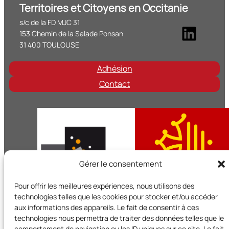
Territoires et Citoyens en Occitanie
s/c de la FD MJC 31
Linke
153 Chemin de la Salade Ponsan
31 400 TOULOUSE
Adhésion
Contact
Gérer le consentement
Pour offrir les meilleures expériences, nous utilisons des
technologies telles que les cookies pour stocker et/ou accéder
aux informations des appareils. Le fait de consentir à ces
technologies nous permettra de traiter des données telles que le
Territoires et Citoyens en Occitanie est un réseau régional d
comportement de navigation ou les ID uniques sur ce site. Le fait