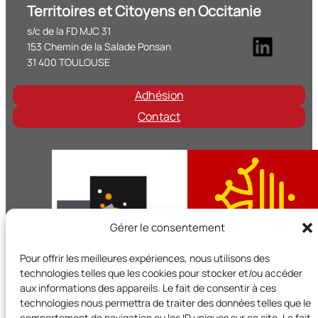
Territoires et Citoyens en Occitanie
s/c de la FD MJC 31
Linke
153 Chemin de la Salade Ponsan
31 400 TOULOUSE
Adhésion
Contact
Gérer le consentement
Pour offrir les meilleures expériences, nous utilisons des
technologies telles que les cookies pour stocker et/ou accéder
aux informations des appareils. Le fait de consentir à ces
technologies nous permettra de traiter des données telles que le
Territoires et Citoyens en Occitanie est un réseau régional d
comportement de navigation ou les ID uniques sur ce site. Le fait