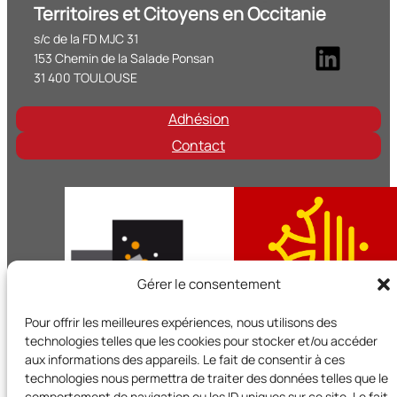
Territoires et Citoyens en Occitanie
s/c de la FD MJC 31
Linke
153 Chemin de la Salade Ponsan
31 400 TOULOUSE
Adhésion
Contact
Gérer le consentement
Pour offrir les meilleures expériences, nous utilisons des
technologies telles que les cookies pour stocker et/ou accéder
aux informations des appareils. Le fait de consentir à ces
technologies nous permettra de traiter des données telles que le
Territoires et Citoyens en Occitanie est un réseau régional d
comportement de navigation ou les ID uniques sur ce site. Le fait