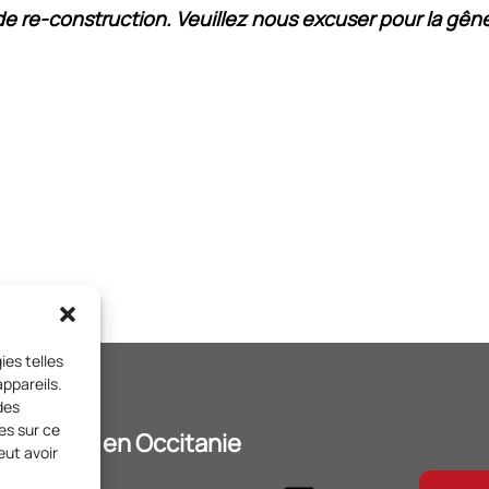
de re-construction
. Veuillez nous excuser pour la gê
ies telles
ppareils.
des
es sur ce
t Citoyens en Occitanie
eut avoir