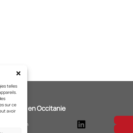
ies telles
ppareils.
des
es sur ce
t Citoyens en Occitanie
eut avoir
LinkedIn
Salade Ponsan