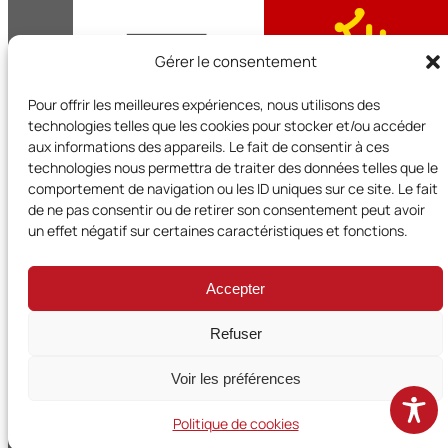
Gérer le consentement
Pour offrir les meilleures expériences, nous utilisons des
technologies telles que les cookies pour stocker et/ou accéder
aux informations des appareils. Le fait de consentir à ces
technologies nous permettra de traiter des données telles que le
comportement de navigation ou les ID uniques sur ce site. Le fait
de ne pas consentir ou de retirer son consentement peut avoir
Territoires et Citoyens en Occitanie est un réseau régional d
un effet négatif sur certaines caractéristiques et fonctions.
l’UNADEL et bénéficie du soutien de la Région Occitanie
Accepter
Mentions légales
·
Politique de confidentialité
·
Accessibilité
·
Plan du site
Refuser
© 2026 ·
Territoires et Citoyens en Occitanie
· Réalisation & Maintenance :
Voir les préférences
Politique de cookies
CreaNum