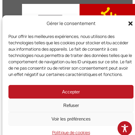
Gérer le consentement
Pour offrir les meilleures expériences, nous utilisons des
technologies telles que les cookies pour stocker et/ou accéder
aux informations des appareils. Le fait de consentir à ces
technologies nous permettra de traiter des données telles que le
comportement de navigation ou les ID uniques sur ce site. Le fait
de ne pas consentir ou de retirer son consentement peut avoir
Territoires et Citoyens en Occitanie est un réseau régional d
un effet négatif sur certaines caractéristiques et fonctions.
l’UNADEL et bénéficie du soutien de la Région Occitanie
Accepter
Mentions légales
·
Politique de confidentialité
·
Accessibilité
·
Plan du site
Refuser
© 2026 ·
Territoires et Citoyens en Occitanie
· Réalisation & Maintenance :
Voir les préférences
Politique de cookies
CreaNum