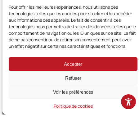
Pour offrir les meilleures expériences, nous utilisons des
technologies telles que les cookies pour stocker et/ou accéder
aux informations des appareils. Le fait de consentir à ces
technologies nous permettra de traiter des données telles que le
comportement de navigation ou les ID uniques sur ce site. Le fait
de ne pas consentir ou de retirer son consentement peut avoir
Territoires et Citoyens en Occitanie est un réseau régional d
un effet négatif sur certaines caractéristiques et fonctions.
l’UNADEL et bénéficie du soutien de la Région Occitanie
Accepter
Mentions légales
·
Politique de confidentialité
·
Accessibilité
·
Plan du site
Refuser
© 2026 ·
Territoires et Citoyens en Occitanie
· Réalisation & Maintenance :
Voir les préférences
CreaNum
Politique de cookies