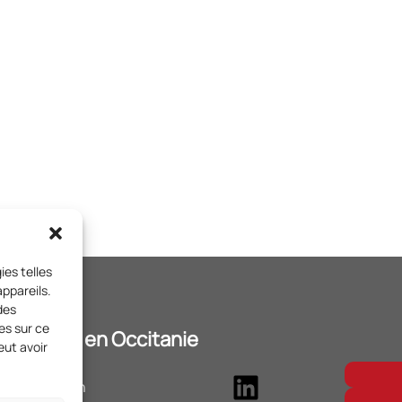
ies telles
ppareils.
des
es sur ce
t Citoyens en Occitanie
eut avoir
LinkedIn
Salade Ponsan