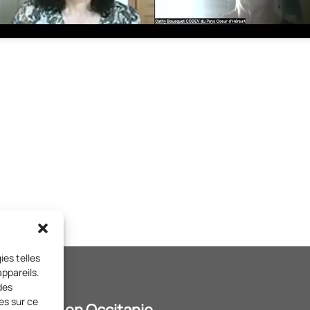
ies telles
ppareils.
des
es sur ce
t Citoyens en Occitanie