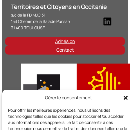
Territoires et Citoyens en Occitanie
s/c de la FD MJC 31
Linke
153 Chemin de la Salade Ponsan
31 400 TOULOUSE
Adhésion
Contact
Gérer le consentement
Pour offrir les meilleures expériences, nous utilisons des
technologies telles que les cookies pour stocker et/ou accéder
aux informations des appareils. Le fait de consentir à ces
technologies nous permettra de traiter des données telles que le