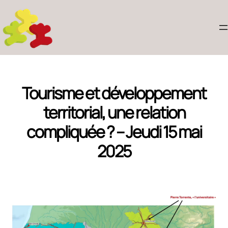
Tourisme et développement
territorial, une relation
compliquée ? – Jeudi 15 mai
2025